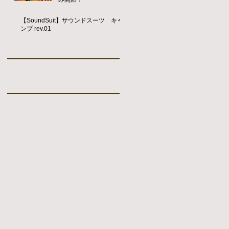
【SoundSuit】サウンドスーツ キャ
ンプ rev.01