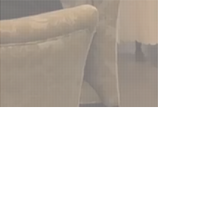
FAX:
044-873-8089
連絡先
info@takao-ent.com