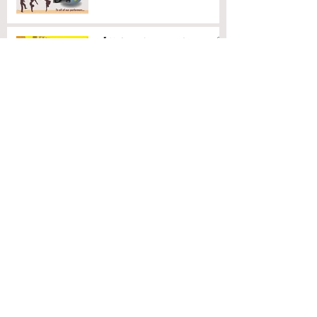
【サウンドスーツ キャンプ
Rev.02】お申し込み開始！
【SoundSuit】サウンドスーツ キャンプ
rev.01
FAX:
044-873-8089
連絡先
info@takao-ent.com
アクセス
〒214-0022